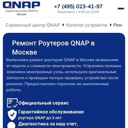
+7 (495) 023-41-97
Сервисный центр QNAP
в
Ежедневно с 9:00 до 21:00
Москве
Сервисный центр QNAP
Каталог устройств
Ремон
Ремонт Роутеров QNAP в
Москве
Выполняем ремонт роутеров QNAP в Москве независимо
от модели и сложности неисправности. Устраняем поломки,
заменяем неисправные узлы, используем оригинальные
запчасти и проводим полную проверку устройства после
ремонта. Предоставляем гарантию на выполненные
работы.
Официальный сервис
Гарантийное обслуживание
роутера QNAP до 3 лет
Диагностика за наш счет,