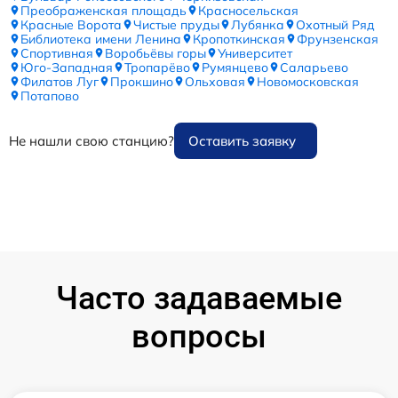
Преображенская площадь
Красносельская
Красные Ворота
Чистые пруды
Лубянка
Охотный Ряд
Библиотека имени Ленина
Кропоткинская
Фрунзенская
Спортивная
Воробьёвы горы
Университет
Юго-Западная
Тропарёво
Румянцево
Саларьево
Филатов Луг
Прокшино
Ольховая
Новомосковская
Потапово
Не нашли свою станцию?
Оставить заявку
Часто задаваемые
вопросы