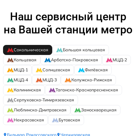
Наш сервисный центр
на Вашей станции метро
Сокольническая
Большая кольцевая
Кольцевая
Арбатско-Покровская
МЦД-2
МЦД-1
Солнцевская
Филёвская
МЦД-4
МЦД-3
Калужско-Рижская
Калининская
Таганско-Краснопресненская
Серпуховско-Тимирязевская
Люблинско-Дмитровская
Замоскворецкая
Некрасовская
Бутовская
Бульвар Рокоссовского
Черкизовская