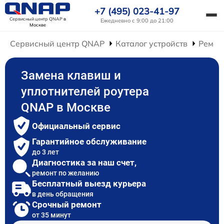
+7 (495) 023-41-97
Сервисный центр QNAP
в
Ежедневно с 9:00 до 21:00
Москве
Сервисный центр QNAP
Каталог устройств
Ремон
Замена клавиш и
уплотнителей роутера
QNAP в Москве
Официальный сервис
Гарантийное обслуживание
до 3 лет
Диагностика за наш счет,
ремонт по желанию
Бесплатный выезд курьера
в день обращения
Срочный ремонт
от 35 минут