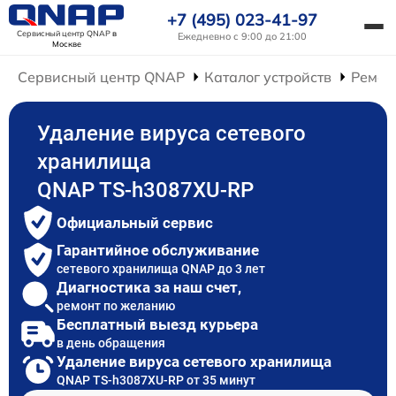
+7 (495) 023-41-97
Сервисный центр QNAP
в
Ежедневно с 9:00 до 21:00
Москве
Сервисный центр QNAP
Каталог устройств
Ремон
Удаление вируса сетевого
хранилища
QNAP TS-h3087XU-RP
Официальный сервис
Гарантийное обслуживание
сетевого хранилища QNAP до 3 лет
Диагностика за наш счет,
ремонт по желанию
Бесплатный выезд курьера
в день обращения
Удаление вируса сетевого хранилища
QNAP TS-h3087XU-RP от 35 минут