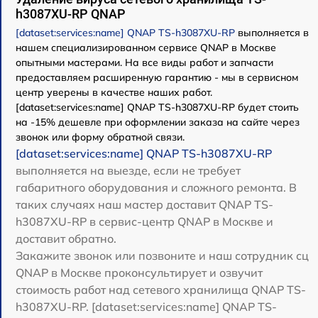
h3087XU-RP QNAP
[dataset:services:name] QNAP TS-h3087XU-RP
выполняется в
нашем специализированном сервисе QNAP в Москве
опытными мастерами. На все виды работ и запчасти
предоставляем расширенную гарантию - мы в сервисном
центр уверены в качестве наших работ.
[dataset:services:name] QNAP TS-h3087XU-RP будет стоить
на -15% дешевле при оформлении заказа на сайте через
звонок или форму обратной связи.
[dataset:services:name] QNAP TS-h3087XU-RP
выполняется на выезде, если не требует
габаритного оборудования и сложного ремонта. В
таких случаях наш мастер доставит QNAP TS-
h3087XU-RP в сервис-центр QNAP в Москве и
доставит обратно.
Закажите звонок или позвоните и наш сотрудник сц
QNAP в Москве проконсультирует и озвучит
стоимость работ над сетевого хранилища QNAP TS-
h3087XU-RP. [dataset:services:name] QNAP TS-