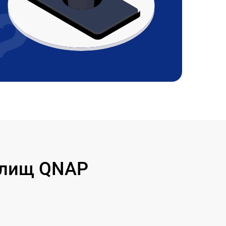
илищ QNAP