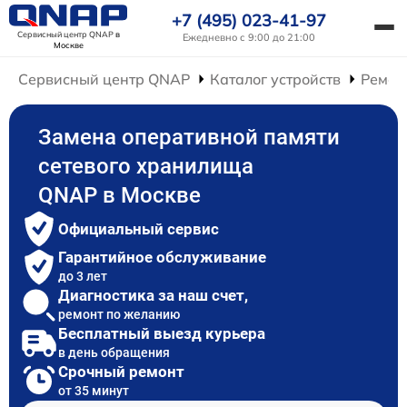
+7 (495) 023-41-97
Сервисный центр QNAP
в
Ежедневно с 9:00 до 21:00
Москве
Сервисный центр QNAP
Каталог устройств
Ремон
Замена оперативной памяти
сетевого хранилища
QNAP в Москве
Официальный сервис
Гарантийное обслуживание
до 3 лет
Диагностика за наш счет,
ремонт по желанию
Бесплатный выезд курьера
в день обращения
Срочный ремонт
от 35 минут